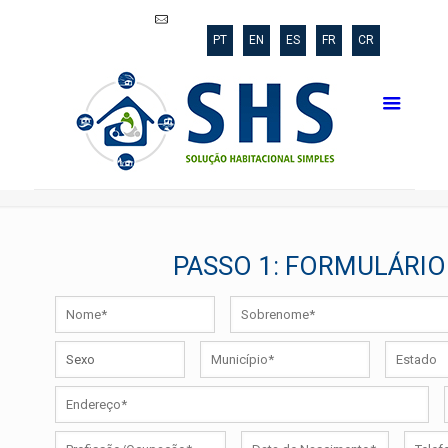
shs@poli.ufrj.br
PT
EN
ES
FR
CR
PASSO 1: FORMULÁRI