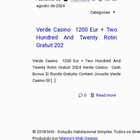
agosto de 2024
Categories
Verde Casino ️ 1200 Eur + Two
Hundred And Twenty Rotiri
Gratuit 202
Verde Casino ️ 1200 Eur + Two Hundred And
Twenty Rotiri Gratuit 2024 Verde Casino ️ Cash
Bonus Și Runde Gratuite Content Jocurile Verde
Casino 🎲 […]
0
Read more
© 2018 SHS - Solução Habitacional Simples. Todos os direi
Produzido por
Marina's Web Design.