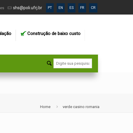
shs@poli.ufrj.br
les
PT
EN
ES
FR
CR
ulação
Construção de baixo custo
Home
verde casino romania