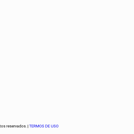
tos reservados. |
TERMOS DE USO