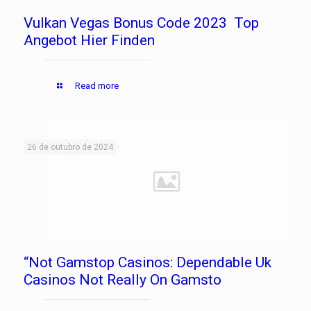
Vulkan Vegas Bonus Code 2023 ️ Top
Angebot Hier Finden
Read more
26 de outubro de 2024
“Not Gamstop Casinos: Dependable Uk
Casinos Not Really On Gamsto