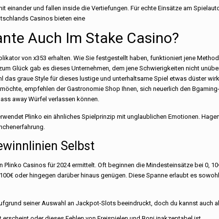
t einander und fallen inside die Vertiefungen. Für echte Einsätze am Spielauto
utschlands Casinos bieten eine
ante Auch Im Stake Casino?
ator von x353 erhalten. Wie Sie festgestellt haben, funktioniert jene Methode 
 zum Glück gab es dieses Unternehmen, dem jene Schwierigkeiten nicht unübe
 das graue Style für dieses lustige und unterhaltsame Spiel etwas düster wirkt
 möchte, empfehlen der Gastronomie Shop Ihnen, sich neuerlich den Bgamin
 pass away Würfel verlassen können.
erwendet Plinko ein ähnliches Spielprinzip mit unglaublichen Emotionen. Hagen 
anchenerfahrung.
winnlinien Selbst
Plinko Casinos für 2024 ermittelt. Oft beginnen die Mindesteinsätze bei 0, 10
00€ oder hingegen darüber hinaus genügen. Diese Spanne erlaubt es sowohl vo
aufgrund seiner Auswahl an Jackpot-Slots beeindruckt, doch du kannst auch al
t erscheint oder dieses Fehlen von Freispielen und Boni inakzeptabel ist.