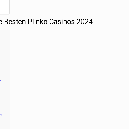
e Besten Plinko Casinos 2024
?
e?