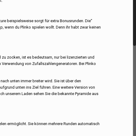
t.
ure beispielsweise sorgt für extra Bonusrunden. Die”
pp, wenn du Plinko spielen wollt. Denn ihr habt zwar keinen
zu zocken, ist es bedeutsam, nur bei lizenzierten und
en Verwendung von Zufallszahlengeneratoren. Bei Plinko
ach unten immer breiter wird. Sie ist über den
fgrund unten ins Ziel führen. Eine weitere Version von
 Nach unserem Laden sehen Sie die bekannte Pyramide aus
ielen ermöglicht. Sie können mehrere Runden automatisch