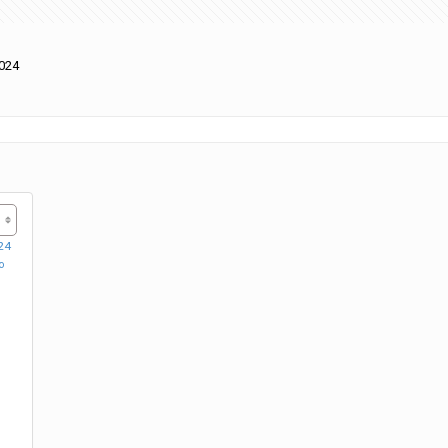
2024
24
o