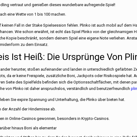
ndling vertraut und genießen dieses wunderbare aufregende Spiel!
ach eine Wette von 1 bis 100 machen.
einen Fall in der Stake Spielsession fehlen. Plinko ist auch mobil auf dem Han
chancen. Wie schon erwähnt, ist echt das Spiel Plinko von der gleichnamige
che Kopie beschränkt, sondern deinem Spiel eine eigene Note verliehen. Anstat
yramidenform zu dem Einsatz.
s Ist Heiß: Die Ursprünge Von Pli
ander herunter, stoßen aufeinander und landen in unterschiedlich gefärbten Z
ots, da er keine Freispiele, zusätzliche Boni, Jackpots oder Risikospiele hat.
en Seite des Spielfelds befinden sich die Optionsschaltflächen, mit denen pa
e von Plinko ist daher anspruchslos, verständlich und benutzerfreundlich
pli
eben Sie expire Spannung und Unterhaltung, die Plinko über bieten hat.
 der Anzahl der Hindernisse ab.
ngen in Online-Casinos gewonnen, besonders in Krypto-Casinos.
arüber hinaus Boni als elementar