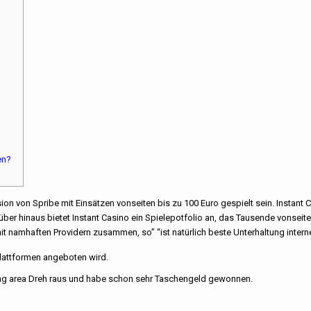
en?
on von Spribe mit Einsätzen vonseiten bis zu 100 Euro gespielt sein. Instant C
ber hinaus bietet Instant Casino ein Spielepotfolio an, das Tausende vonseit
 mit namhaften Providern zusammen, so” “ist natürlich beste Unterhaltung intern
-Plattformen angeboten wird.
living area Dreh raus und habe schon sehr Taschengeld gewonnen.