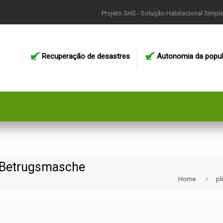
Projeto SHS - Solução Habitacional Simpl
Recuperação de desastres
Autonomia da popu
e Betrugsmasche
Home
pl