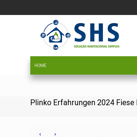
HOME
Plinko Erfahrungen 2024 Fies