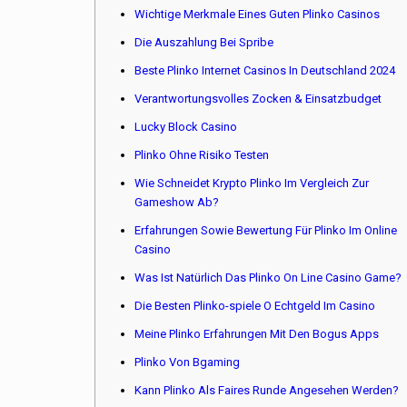
Wichtige Merkmale Eines Guten Plinko Casinos
Die Auszahlung Bei Spribe
Beste Plinko Internet Casinos In Deutschland 2024
Verantwortungsvolles Zocken & Einsatzbudget
Lucky Block Casino
Plinko Ohne Risiko Testen
Wie Schneidet Krypto Plinko Im Vergleich Zur
Gameshow Ab?
Erfahrungen Sowie Bewertung Für Plinko Im Online
Casino
Was Ist Natürlich Das Plinko On Line Casino Game?
Die Besten Plinko-spiele O Echtgeld Im Casino
Meine Plinko Erfahrungen Mit Den Bogus Apps
Plinko Von Bgaming
Kann Plinko Als Faires Runde Angesehen Werden?