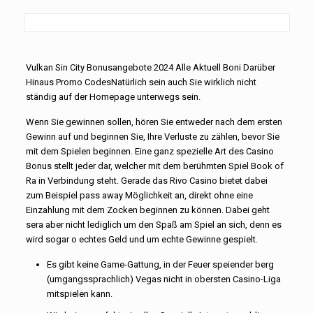
Vulkan Sin City Bonusangebote 2024 Alle Aktuell Boni Darüber
Hinaus Promo Codes
Natürlich sein auch Sie wirklich nicht
ständig auf der Homepage unterwegs sein.
Wenn Sie gewinnen sollen, hören Sie entweder nach dem ersten
Gewinn auf und beginnen Sie, Ihre Verluste zu zählen, bevor Sie
mit dem Spielen beginnen. Eine ganz spezielle Art des Casino
Bonus stellt jeder dar, welcher mit dem berühmten Spiel Book of
Ra in Verbindung steht. Gerade das Rivo Casino bietet dabei
zum Beispiel pass away Möglichkeit an, direkt ohne eine
Einzahlung mit dem Zocken beginnen zu können. Dabei geht
sera aber nicht lediglich um den Spaß am Spiel an sich, denn es
wird sogar o echtes Geld und um echte Gewinne gespielt.
Es gibt keine Game-Gattung, in der Feuer speiender berg
(umgangssprachlich) Vegas nicht in obersten Casino-Liga
mitspielen kann.