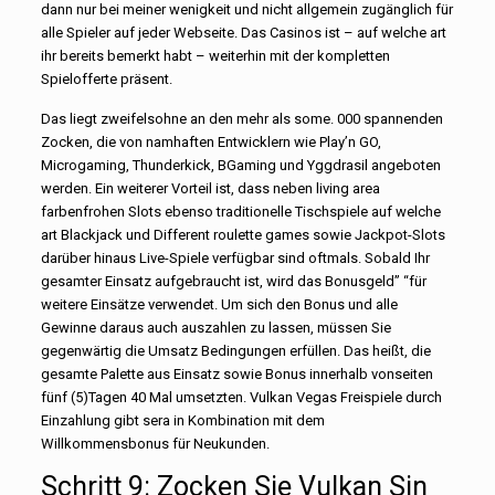
dann nur bei meiner wenigkeit und nicht allgemein zugänglich für
alle Spieler auf jeder Webseite. Das Casinos ist – auf welche art
ihr bereits bemerkt habt – weiterhin mit der kompletten
Spielofferte präsent.
Das liegt zweifelsohne an den mehr als some. 000 spannenden
Zocken, die von namhaften Entwicklern wie Play’n GO,
Microgaming, Thunderkick, BGaming und Yggdrasil angeboten
werden. Ein weiterer Vorteil ist, dass neben living area
farbenfrohen Slots ebenso traditionelle Tischspiele auf welche
art Blackjack und Different roulette games sowie Jackpot-Slots
darüber hinaus Live-Spiele verfügbar sind oftmals. Sobald Ihr
gesamter Einsatz aufgebraucht ist, wird das Bonusgeld” “für
weitere Einsätze verwendet. Um sich den Bonus und alle
Gewinne daraus auch auszahlen zu lassen, müssen Sie
gegenwärtig die Umsatz Bedingungen erfüllen. Das heißt, die
gesamte Palette aus Einsatz sowie Bonus innerhalb vonseiten
fünf (5)Tagen 40 Mal umsetzten. Vulkan Vegas Freispiele durch
Einzahlung gibt sera in Kombination mit dem
Willkommensbonus für Neukunden.
Schritt 9: Zocken Sie Vulkan Sin