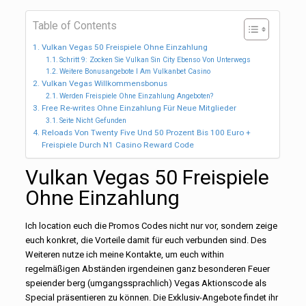
Table of Contents
Vulkan Vegas 50 Freispiele Ohne Einzahlung
Schritt 9: Zocken Sie Vulkan Sin City Ebenso Von Unterwegs
Weitere Bonusangebote I Am Vulkanbet Casino
Vulkan Vegas Willkommensbonus
Werden Freispiele Ohne Einzahlung Angeboten?
Free Re-writes Ohne Einzahlung Für Neue Mitglieder
Seite Nicht Gefunden
Reloads Von Twenty Five Und 50 Prozent Bis 100 Euro +
Freispiele Durch N1 Casino Reward Code
Vulkan Vegas 50 Freispiele
Ohne Einzahlung
Ich location euch die Promos Codes nicht nur vor, sondern zeige
euch konkret, die Vorteile damit für euch verbunden sind. Des
Weiteren nutze ich meine Kontakte, um euch within
regelmäßigen Abständen irgendeinen ganz besonderen Feuer
speiender berg (umgangssprachlich) Vegas Aktionscode als
Special präsentieren zu können. Die Exklusiv-Angebote findet ihr