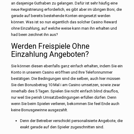
an dasjenige Guthaben zu gelangen. Dafür ist sehr häufig eine
neue Registrierung erforderlich, es gibt aber im übrigen Boni, die
gerade auf bereits bestehende Konten eingesetzt werden
können. Was ist so nun eigentlich das solcher Casino Reward
ohne Einzahlung, auf welche weise kann man ihn erhalten und
had been zeichnet ihn aus?
Werden Freispiele Ohne
Einzahlung Angeboten?
Sie können diesen ebenfalls ganz einfach erhalten, indem Sie ein
Konto in unserem Casino eröffnen und Ihre Telefonnummer
bestätigen. Die Bedingungen sind die selben, auch hier müssen
Sie den Bonusbetrag 10 Mal i am Casino umsetzen, sowie zwar
innerhalb des 5 Tagen. Spielen Sie nicht einfach blind drauflos,
nur weil Sie perish Umsatzbedingungen erfüllen dürfen. Denn
wenn Sie beim Spielen verlieren, bekommen Sie feel Ende auch
keine Bonusgewinne ausgezahlt.
Denn der Betreiber verschickt personalisierte Angebote, die
exakt gerade auf den Spieler zugeschnitten sind.