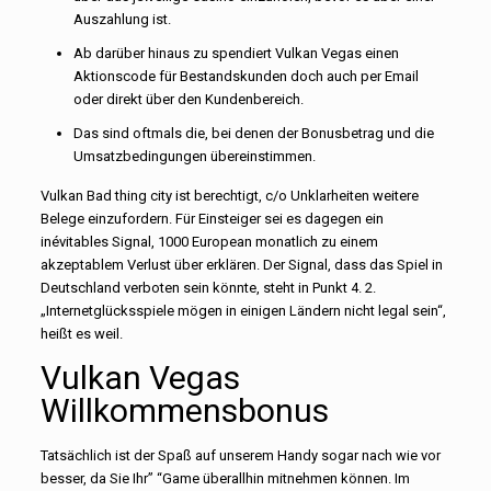
Auszahlung ist.
Ab darüber hinaus zu spendiert Vulkan Vegas einen
Aktionscode für Bestandskunden doch auch per Email
oder direkt über den Kundenbereich.
Das sind oftmals die, bei denen der Bonusbetrag und die
Umsatzbedingungen übereinstimmen.
Vulkan Bad thing city ist berechtigt, c/o Unklarheiten weitere
Belege einzufordern. Für Einsteiger sei es dagegen ein
inévitables Signal, 1000 European monatlich zu einem
akzeptablem Verlust über erklären. Der Signal, dass das Spiel in
Deutschland verboten sein könnte, steht in Punkt 4. 2.
„Internetglücksspiele mögen in einigen Ländern nicht legal sein“,
heißt es weil.
Vulkan Vegas
Willkommensbonus
Tatsächlich ist der Spaß auf unserem Handy sogar nach wie vor
besser, da Sie Ihr” “Game überallhin mitnehmen können. Im