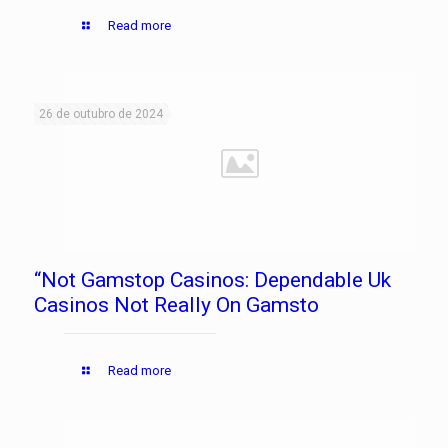
Read more
26 de outubro de 2024
“Not Gamstop Casinos: Dependable Uk
Casinos Not Really On Gamsto
Read more