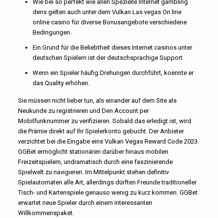
Wie bei so perfekt wie allen Spezielle Internet gambling
dens gelten auch unter dem Vulkan Las vegas On line
online casino für diverse Bonusangebote verschiedene
Bedingungen.
Ein Grund für die Beliebtheit dieses Internet casinos unter
deutschen Spielern ist der deutschsprachige Support.
Wenn ein Spieler häufig Drehungen durchführt, koennte er
das Quality erhöhen.
Sie müssen nicht lieber tun, als einander auf dem Site als
Neukunde zu registrieren und Den Account per
Mobilfunknummer zu verifizieren. Sobald das erledigt ist, wird
die Prämie direkt auf Ihr Spielerkonto gebucht. Der Anbieter
verzichtet bei die Eingabe eins Vulkan Vegas Reward Code 2023.
GGBet ermöglicht stationären darüber hinaus mobilen
Freizeitspielern, undramatisch durch eine faszinierende
Spielwelt zu navigieren. Im Mittelpunkt stehen definitiv
Spielautomaten alle Art, allerdings dürften Freunde traditioneller
Tisch- und Kartenspiele genauso wenig zu kurz kommen. GGBet
erwartet neue Spieler durch einem interessanten
Willkommenspaket.