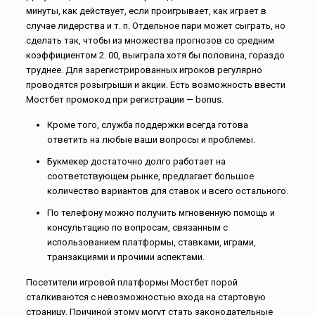
минуты, как действует, если проигрывает, как играет в
случае лидерства и т. п. Отдельное пари может сыграть, но
сделать так, чтобы из множества прогнозов со средним
коэффициентом 2. 00, выиграла хотя бы половина, гораздо
труднее. Для зарегистрированных игроков регулярно
проводятся розыгрыши и акции. Есть возможность ввести
Мостбет промокод при регистрации — bonus.
Кроме того, служба поддержки всегда готова
ответить на любые ваши вопросы и проблемы.
Букмекер достаточно долго работает на
соответствующем рынке, предлагает большое
количество вариантов для ставок и всего остального.
По телефону можно получить мгновенную помощь и
консультацию по вопросам, связанным с
использованием платформы, ставками, играми,
транзакциями и прочими аспектами.
Посетители игровой платформы Мостбет порой
сталкиваются с невозможностью входа на стартовую
страницу. Причиной этому могут стать законодательные