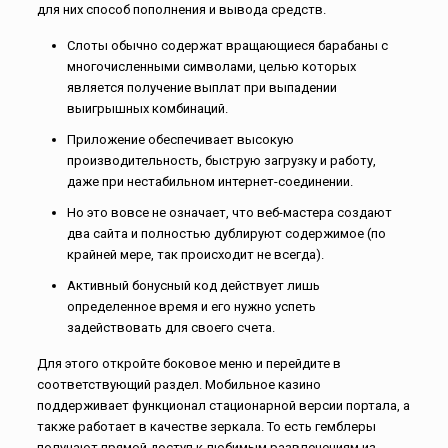
для них способ пополнения и вывода средств.
Слоты обычно содержат вращающиеся барабаны с
многочисленными символами, целью которых
является получение выплат при выпадении
выигрышных комбинаций.
Приложение обеспечивает высокую
производительность, быструю загрузку и работу,
даже при нестабильном интернет-соединении.
Но это вовсе не означает, что веб-мастера создают
два сайта и полностью дублируют содержимое (по
крайней мере, так происходит не всегда).
Активный бонусный код действует лишь
определенное время и его нужно успеть
задействовать для своего счета.
Для этого откройте боковое меню и перейдите в
соответствующий раздел. Мобильное казино
поддерживает функционал стационарной версии портала, а
также работает в качестве зеркала. То есть гемблеры
получают прямой доступ к любимым развлечениям из