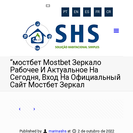
shs@poli.ufrj.br
PT
EN
ES
FR
CR
“мостбет Mostbet Зеркало
Рабочее И Актуальное На
Сегодня, Вход На Официальный
Сайт Мостбет Зеркал
Published by
marinashs
at
2 de outubro de 2022