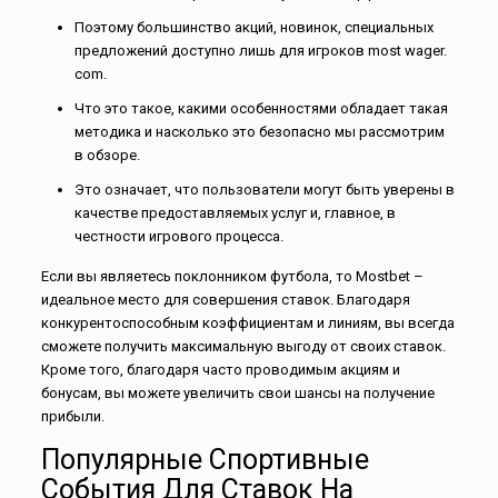
Поэтому большинство акций, новинок, специальных
предложений доступно лишь для игроков most wager.
com.
Что это такое, какими особенностями обладает такая
методика и насколько это безопасно мы рассмотрим
в обзоре.
Это означает, что пользователи могут быть уверены в
качестве предоставляемых услуг и, главное, в
честности игрового процесса.
Если вы являетесь поклонником футбола, то Mostbet –
идеальное место для совершения ставок. Благодаря
конкурентоспособным коэффициентам и линиям, вы всегда
сможете получить максимальную выгоду от своих ставок.
Кроме того, благодаря часто проводимым акциям и
бонусам, вы можете увеличить свои шансы на получение
прибыли.
Популярные Спортивные
События Для Ставок На