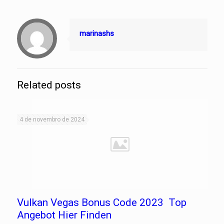
marinashs
Related posts
4 de novembro de 2024
Vulkan Vegas Bonus Code 2023 ️ Top
Angebot Hier Finden