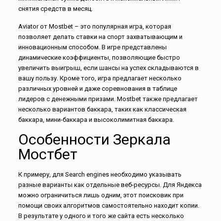
снятия средств в месяц.
Aviator от Mostbet – это популярная игра, которая
позволяет делать ставки на спорт захватывающим и
инновационным способом. В игре представлены
динамические коэффициенты, позволяющие быстро
увеличить выигрыш, если шансы на успех складываются в
вашу пользу. Кроме того, игра предлагает несколько
различных уровней и даже соревнования в таблице
лидеров с денежными призами. Mostbet также предлагает
несколько вариантов баккара, таких как классическая
баккара, мини-баккара и высоколимитная баккара.
Особенности Зеркала
Мостбет
К примеру, для Search engines необходимо указывать
разные варианты как отдельные веб-ресурсы. Для Яндекса
можно ограничиться лишь одним, этот поисковик при
помощи своих алгоритмов самостоятельно находит копии.
В результате у одного и того же сайта есть несколько