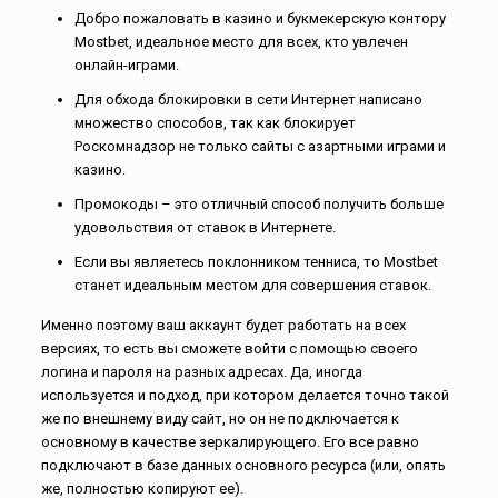
Добро пожаловать в казино и букмекерскую контору
Mostbet, идеальное место для всех, кто увлечен
онлайн-играми.
Для обхода блокировки в сети Интернет написано
множество способов, так как блокирует
Роскомнадзор не только сайты с азартными играми и
казино.
Промокоды – это отличный способ получить больше
удовольствия от ставок в Интернете.
Если вы являетесь поклонником тенниса, то Mostbet
станет идеальным местом для совершения ставок.
Именно поэтому ваш аккаунт будет работать на всех
версиях, то есть вы сможете войти с помощью своего
логина и пароля на разных адресах. Да, иногда
используется и подход, при котором делается точно такой
же по внешнему виду сайт, но он не подключается к
основному в качестве зеркалирующего. Его все равно
подключают в базе данных основного ресурса (или, опять
же, полностью копируют ее).