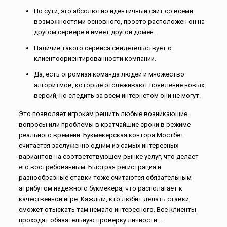
По сути, это абсолютно идентичный сайт со всеми
возможностями основного, просто расположен он на
другом сервере и имеет другой домен.
Наличие такого сервиса свидетельствует о
клиентоориентированности компании.
Да, есть огромная команда людей и множество
алгоритмов, которые отслеживают появление новых
версий, но следить за всем интернетом они не могут.
Это позволяет игрокам решить любые возникающие
вопросы или проблемы в кратчайшие сроки в режиме
реального времени. Букмекерская контора Мостбет
считается заслуженно одним из самых интересных
вариантов на соответствующем рынке услуг, что делает
его востребованным. Быстрая регистрация и
разнообразные ставки тоже считаются обязательным
атрибутом надежного букмекера, что располагает к
качественной игре. Каждый, кто любит делать ставки,
сможет отыскать там немало интересного. Все клиенты
проходят обязательную проверку личности —