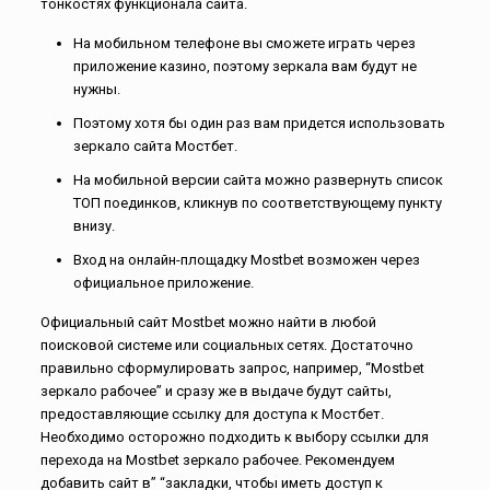
тонкостях функционала сайта.
На мобильном телефоне вы сможете играть через
приложение казино, поэтому зеркала вам будут не
нужны.
Поэтому хотя бы один раз вам придется использовать
зеркало сайта Мостбет.
На мобильной версии сайта можно развернуть список
ТОП поединков, кликнув по соответствующему пункту
внизу.
Вход на онлайн-площадку Mostbet возможен через
официальное приложение.
Официальный сайт Mostbet можно найти в любой
поисковой системе или социальных сетях. Достаточно
правильно сформулировать запрос, например, “Mostbet
зеркало рабочее” и сразу же в выдаче будут сайты,
предоставляющие ссылку для доступа к Мостбет.
Необходимо осторожно подходить к выбору ссылки для
перехода на Mostbet зеркало рабочее. Рекомендуем
добавить сайт в” “закладки, чтобы иметь доступ к