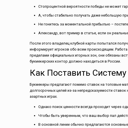
Стопроцентной вероятности победы не может гар
А, чтобы стабильно получать даже небольшую при
Не гонитесь за моментальной прибылью – постепе
Александр, вот пример в статье, если он реальный
После этого владелец клубной карты попытался получи
информирует игроков обо всем происходящем. Работа Б
пределами официальных игорных зон, они обязаны вст
букмекерских контор должно находиться в России.
Как Поставить Систему
Букмекеры предлагают помимо ставок на топовые мат
долгосрочных целей из-за непредсказуемости ставок 
азартных играх.
Однако поиск ценности всегда проходит через оди
Чтобы быть уверенным, что ваш выбор пал дейст
В основной линии обычно предлагаются основные