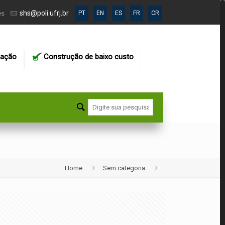
shs@poli.ufrj.br
es
PT
EN
ES
FR
CR
lação
Construção de baixo custo
Home
Sem categoria