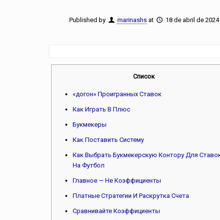
Published by
marinashs
at
18 de abril de 2024
Список
«догон» Проигранных Ставок
Как Играть В Плюс
Букмекеры
Как Поставить Систему
Как Выбрать Букмекерскую Контору Для Ставо
На Футбол
Главное — Не Коэффициенты
Платные Стратегии И Раскрутка Счета
Сравнивайте Коэффициенты