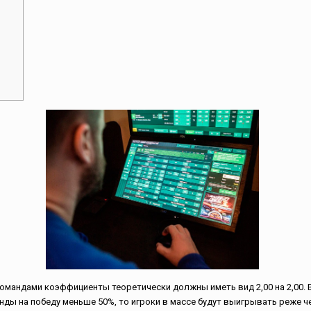
мандами коэффициенты теоретически должны иметь вид 2,00 на 2,00. В
нды на победу меньше 50%, то игроки в массе будут выигрывать реже че