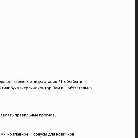
 дополнительные виды ставок. Чтобы быть
тинг букмекерских контор. Там вы обязательно
тавлять правильные прогнозы.
ми, но главное — бонусы для новичков.