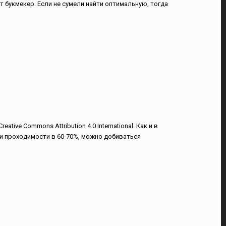
 букмекер. Если не сумели найти оптимальную, тогда
ve Commons Attribution 4.0 International. Как и в
и проходимости в 60-70%, можно добиваться