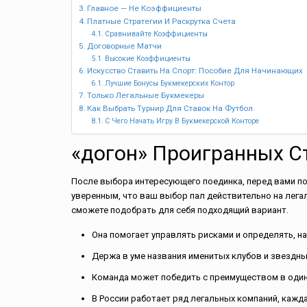
Главное — Не Коэффициенты
Платные Стратегии И Раскрутка Счета
Сравнивайте Коэффициенты
Договорные Матчи
Высокие Коэффициенты
Искусство Ставить На Спорт: Пособие Для Начинающих
Лучшие Бонусы Букмекерских Контор
Только Легальные Букмекеры
Как Выбрать Турнир Для Ставок На Футбол
С Чего Начать Игру В Букмекерской Конторе
«догон» Проигранных С
После выбора интересующего поединка, перед вами по
уверенным, что ваш выбор пал действительно на лега
сможете подобрать для себя подходящий вариант.
Она помогает управлять рисками и определять, на
Держа в уме названия именитых клубов и звездн
Команда может победить с преимуществом в один,
В России работает ряд легальных компаний, кажд