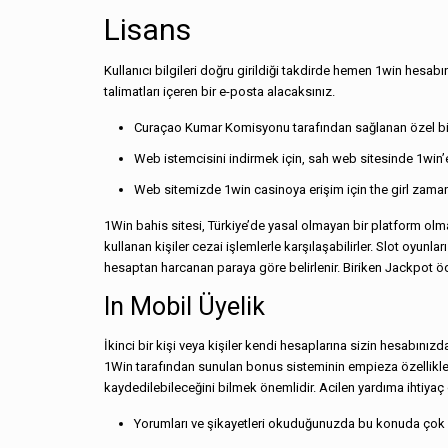
Lisans
Kullanıcı bilgileri doğru girildiği takdirde hemen 1win hesabını
talimatları içeren bir e-posta alacaksınız.
Curaçao Kumar Komisyonu tarafından sağlanan özel bir 
Web istemcisini indirmek için, sah web sitesinde 1win’e
Web sitemizde 1win casinoya erişim için the girl zaman ç
1Win bahis sitesi, Türkiye’de yasal olmayan bir platform olma
kullanan kişiler cezai işlemlerle karşılaşabilirler. Slot oyun
hesaptan harcanan paraya göre belirlenir. Biriken Jackpot ö
In Mobil Üyelik
İkinci bir kişi veya kişiler kendi hesaplarına sizin hesabınızd
1Win tarafından sunulan bonus sisteminin empieza özellikle
kaydedilebileceğini bilmek önemlidir. Acilen yardıma ihtiyaç 
Yorumları ve şikayetleri okuduğunuzda bu konuda çok fa