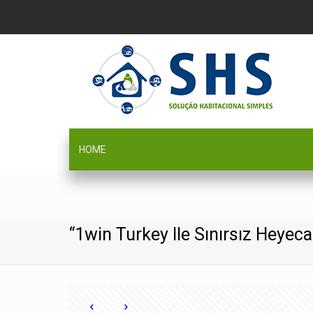
HOME
“1win Turkey Ile Sınırsız Heyec