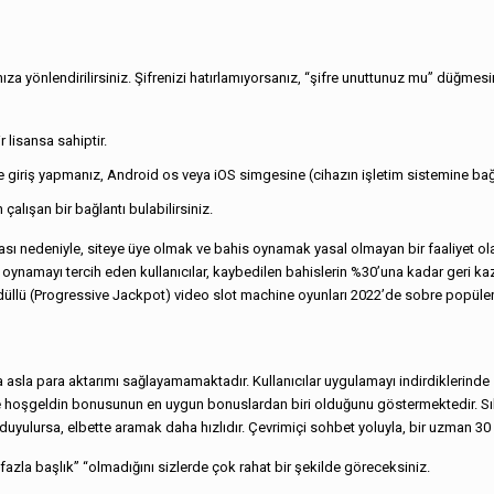
za yönlendirilirsiniz. Şifrenizi hatırlamıyorsanız, “şifre unuttunuz mu” düğmesine t
lisansa sahiptir.
 giriş yapmanız, Android os veya iOS simgesine (cihazın işletim sistemine bağlı
alışan bir bağlantı bulabilirsiniz.
sı nedeniyle, siteye üye olmak ve bahis oynamak yasal olmayan bir faaliyet olara
ları oynamayı tercih eden kullanıcılar, kaybedilen bahislerin %30’una kadar geri k
düllü (Progressive Jackpot) video slot machine oyunları 2022’de sobre popüle
a asla para aktarımı sağlayamamaktadır. Kullanıcılar uygulamayı indirdiklerinde 14
 hoşgeldin bonusunun en uygun bonuslardan biri olduğunu göstermektedir. Sıkı 
duyulursa, elbette aramak daha hızlıdır. Çevrimiçi sohbet yoluyla, bir uzman 30 d
zla başlık” “olmadığını sizlerde çok rahat bir şekilde göreceksiniz.