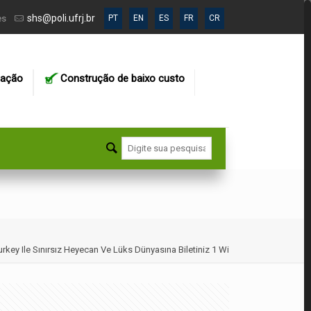
shs@poli.ufrj.br
es
PT
EN
ES
FR
CR
lação
Construção de baixo custo
urkey Ile Sınırsız Heyecan Ve Lüks Dünyasına Biletiniz 1 Wi