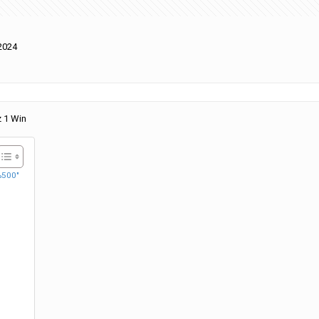
 2024
z 1 Win
%500″