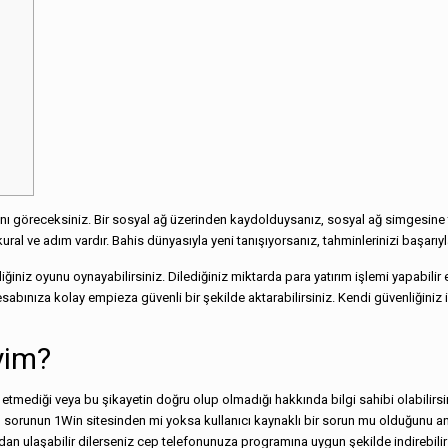
ı göreceksiniz. Bir sosyal ağ üzerinden kaydolduysanız, sosyal ağ simgesine t
ral ve adım vardır. Bahis dünyasıyla yeni tanışıyorsanız, tahminlerinizi başarıyl
ğiniz oyunu oynayabilirsiniz. Dilediğiniz miktarda para yatırım işlemi yapabilir 
bınıza kolay empieza güvenli bir şekilde aktarabilirsiniz. Kendi güvenliğiniz iç
yim?
mediği veya bu şikayetin doğru olup olmadığı hakkında bilgi sahibi olabilirsi
Bu sorunun 1Win sitesinden mi yoksa kullanıcı kaynaklı bir sorun mu olduğunu an
n ulaşabilir dilerseniz cep telefonunuza programına uygun şekilde indirebilirs