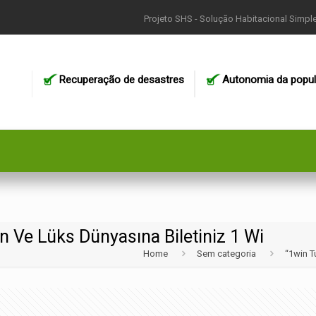
Projeto SHS - Solução Habitacional Simpl
Recuperação de desastres
Autonomia da popu
an Ve Lüks Dünyasına Biletiniz 1 Wi
Home
Sem categoria
“1win T