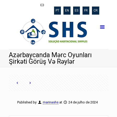
shs@poli.ufrj.br
PT
EN
ES
FR
CR
Azərbaycanda Mərc Oyunları
Şirkəti Görüş Və Rəylər
Published by
marinashs
at
24 de julho de 2024