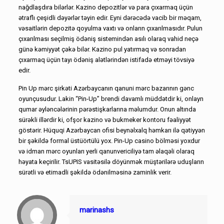
nağdlaşdıra bilərlər. Kazino depozitlər və para çıxarmaq üçün
ətraflı çeşidli dəyərlər təyin edir. Eyni dərəcədə vacib bir məqam,
vəsaitlərin depozitə qoyulma vaxtı və onların çıxarılmasıdır. Pulun
çıxarılması seçilmiş ödəniş sistemindən asılı olaraq vahid neçə
günə kəmiyyət çəkə bilər. Kazino pul yatırmaq və sonradan
çıxarmaq üçün tayı ödəniş alətlərindən istifadə etməyi tövsiyə
edir.
Pin Up mərc şirkəti Azərbaycanın qanuni mərc bazarının gənc
oyunçusudur. Lakin “Pin-Up” brendi davamlı müddətdir ki, onlayn
qumar əyləncələrinin pərəstişkarlarına məlumdur. Onun altında
sürəkli illərdir ki, ofşor kazino və bukmeker kontoru fəaliyyət
göstərir. Hüquqi Azərbaycan ofisi beynəlxalq həmkarı ilə qətiyyən
bir şəkildə formal üstüörtülü yox. Pin-Up casino bölməsi yoxdur
və idman mərc oyunları yerli qanunvericiliyə tam əlaqəli olaraq
həyata keçirilir. TsUPIS vasitəsilə döyünmək müştərilərə uduşların
sürətli və etimadli şəkildə ödənilməsinə zaminlik verir.
marinashs