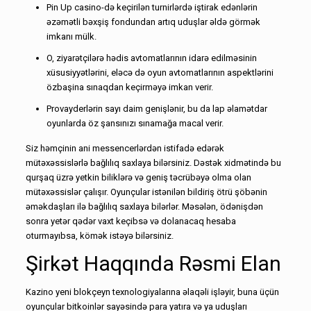
Pin Up casino-də keçirilən turnirlərdə iştirak edənlərin
əzəmətli bəxşiş fondundan artıq uduşlar əldə görmək
imkanı mülk.
O, ziyarətçilərə hədis avtomatlarının idarə edilməsinin
xüsusiyyətlərini, eləcə də oyun avtomatlarının aspektlərini
özbaşina sınaqdan keçirməyə imkan verir.
Provayderlərin sayı daim genişlənir, bu da lap əlamətdar
oyunlarda öz şansınızı sınamağa macal verir.
Siz həmçinin ani messencerlərdən istifadə edərək
mütəxəssislərlə bağlılıq saxlaya bilərsiniz. Dəstək xidmətində bu
qurşaq üzrə yetkin biliklərə və geniş təcrübəyə olma olan
mütəxəssislər çalışır. Oyunçular istənilən bildiriş ötrü şöbənin
əməkdaşları ilə bağlılıq saxlaya bilərlər. Məsələn, ödənişdən
sonra yetər qədər vaxt keçibsə və dolanacaq hesaba
oturmayıbsa, kömək istəyə bilərsiniz.
Şirkət Haqqında Rəsmi Elan
Kazino yeni blokçeyn texnologiyalarına əlaqəli işləyir, buna üçün
oyunçular bitkoinlər sayəsində para yatıra və ya uduşları