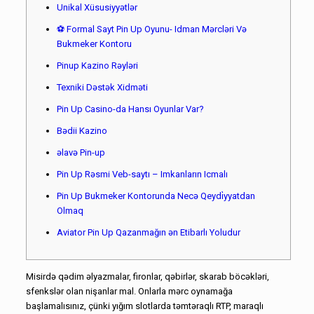
Unikal Xüsusiyyətlər
⚽ Formal Sayt Pin Up Oyunu- Idman Mərcləri Və
Bukmeker Kontoru
Pinup Kazino Rəyləri
Texniki Dəstək Xidməti
Pin Up Casino-da Hansı Oyunlar Var?
Bədii Kazino
əlavə Pin-up
Pin Up Rəsmi Veb-saytı – Imkanların Icmalı
Pin Up Bukmeker Kontorunda Necə Qeydi̇yyatdan
Olmaq
Aviator Pin Up Qazanmağın ən Etibarlı Yoludur
Misirdə qədim əlyazmalar, fironlar, qəbirlər, skarab böcəkləri,
sfenkslər olan nişanlar mal. Onlarla mərc oynamağa
başlamalısınız, çünki yığım slotlarda təmtəraqlı RTP, maraqlı