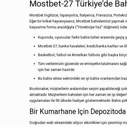
Mostbet-27 Türkiye’de Ba
Mostbet İngilizce, İspanyolca, İtalyanca, Fransızca, Portekizc
Eğer bir kriket hayranıysanız, Mostbet bahislerinizi yapmak
başvurma formu aracılığıyla (“Yöneticiye Yaz” düğmesi) ödem
Kuponda, oyuncular farklı bahis türleri arasında geçiş 
Mostbet-27, banka havaleleri, kredi/banka kartları ve Sk
Basketbol, ​​futbol ve Amerikan futbolu gibi başka birç
Tüm verilerinizin güvende ve emniyette tutulmasını sağla
için her zaman hazırdır.
Bu bahis sitesi sektördeki en iyi bahis oranlarından ba
Bookmaker, müşterilerin aralarından seçim yapabileceği çok çe
almaktadır. Müşterilerin bahisleri için her zaman en iyi değer
uygulamaları ile 93 ülkede faaliyet göstermektedir. Bahis şi
Bir Kumarhane Için Depozitoda
Doğrudan web sitesindeki eSpor etkinlikleri için çevrimiçi ma