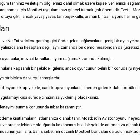
tarihiniz ve iletişim bilgileriniz dahil olmak üzere kişisel verilerinizi sağlama
rlanmak için Mostbet uygulamanızı güncel tutmak çok önemlidir. Evet – MostBet’i
k ortaya çıktı, ancak yavaş yavaş tam teşekküllü, aranan bir bahis yönü haline g
arı
nı ve NetEnt ve Microgaming gibi önde gelen sağlayıcıların geniş bir oyun yelpaze
arı yalnızca ana hesaptan değil, aynı zamanda bir demo hesabından da (ücretsiz o
oyuncular, mevcut koşullara uyum sağlamak zorunda kalmıştır.
nularla kapsamlı bir şekilde ilgilenir, ancak oyuncunun belirli bir konuda iyi niy
ı bir blokta da vurgulanmışlardır.
ofesyonel krupiyelerle, canlı krupiye oyunlarının neden giderek daha popüler h
ygulamayı kısa sürede cihazınıza yüklemiş olacaksınız.
 deneyimi sunma konusunda itibar kazanmıştır.
ödeme kısıtlamalarını atlamanıza olanak tanır. Mostbet’in Aviator oyunu, heyecan
ve oranlar lehinize olduğunda kazancınızı hızlı bir şekilde artırmanıza olanak ta
bonusunun yanı sıra, bahis şirketinin düzenli Mostbet bonusları da bulunmaktadır 