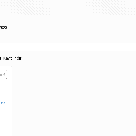
 2023
 Kayıt, Indir
15fs