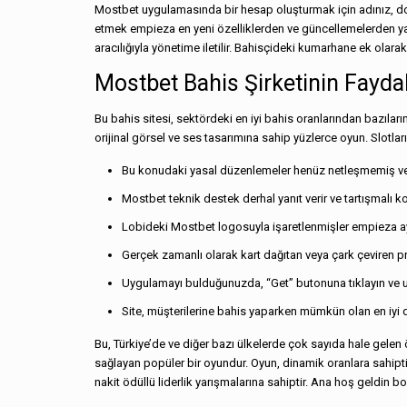
Mostbet uygulamasında bir hesap oluşturmak için adınız, doğum 
etmek empieza en yeni özelliklerden ve güncellemelerden yara
aracılığıyla yönetime iletilir. Bahisçideki kumarhane ek olara
Mostbet Bahis Şirketinin Faydal
Bu bahis sitesi, sektördeki en iyi bahis oranlarından bazıları
orijinal görsel ve ses tasarımına sahip yüzlerce oyun. Slotl
Bu konudaki yasal düzenlemeler henüz netleşmemiş ve 
Mostbet teknik destek derhal yanıt verir ve tartışmalı ko
Lobideki Mostbet logosuyla işaretlenmişler empieza ayr
Gerçek zamanlı olarak kart dağıtan veya çark çeviren pr
Uygulamayı bulduğunuzda, “Get” butonuna tıklayın ve u
Site, müşterilerine bahis yaparken mümkün olan en iyi
Bu, Türkiye’de ve diğer bazı ülkelerde çok sayıda hale gelen 
sağlayan popüler bir oyundur. Oyun, dinamik oranlara sahiptir 
nakit ödüllü liderlik yarışmalarına sahiptir. Ana hoş geldin 