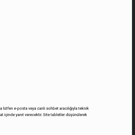
a lütfen e-posta veya canlı sohbet aracılığıyla teknik
 içinde yanıt verecektir. Site tabletler düşünülerek