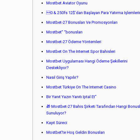
Mostbet Aviator Oyunu
0 & 250fs 12$’dan Başlayan Para Yatırma Işlemler
Mostbet-27 Bonusları Ve Promosyonları
Mostbet” “bonusları
Mostbet-27 Ödeme Yöntemleri
Mostbet On The Internet Spor Bahisleri
Mostbet Uygulaması Hangi Ödeme Şekillerini
Destekliyor?
Nasıl Giriş Yapılır?
Mostbet Türkiye On The Internet Casino
Bir Yanıt Yazın Yanıtı Iptal Et”
🎁 Mostbet-27 Bahis Şirketi Tarafından Hangi Bonusl
Sunuluyor?
Kayıt Süreci
Mostbet’te Hoş Geldin Bonusları