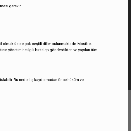
emesi gerekir.
l olmak üzere çok çeşitli diller bulunmaktadır. Mostbet
tinin yönetimine ilgili bir talep gönderdikten ve yapılan tüm
 tutulabilir. Bu nedenle, kaydolmadan önce hüküm ve