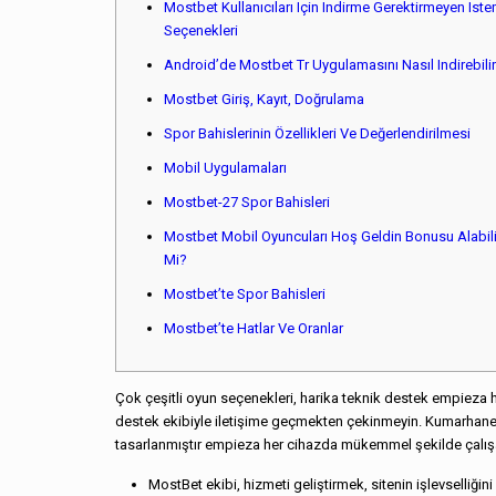
Mostbet Kullanıcıları Için Indirme Gerektirmeyen Iste
Seçenekleri
Android’de Mostbet Tr Uygulamasını Nasıl Indirebili
Mostbet Giriş, Kayıt, Doğrulama
Spor Bahislerinin Özellikleri Ve Değerlendirilmesi
Mobil Uygulamaları
Mostbet-27 Spor Bahisleri
Mostbet Mobil Oyuncuları Hoş Geldin Bonusu Alabili
Mi?
Mostbet’te Spor Bahisleri
Mostbet’te Hatlar Ve Oranlar
Çok çeşitli oyun seçenekleri, harika teknik destek empieza har
destek ekibiyle iletişime geçmekten çekinmeyin. Kumarhane iş 
tasarlanmıştır empieza her cihazda mükemmel şekilde çalışa
MostBet ekibi, hizmeti geliştirmek, sitenin işlevselliği