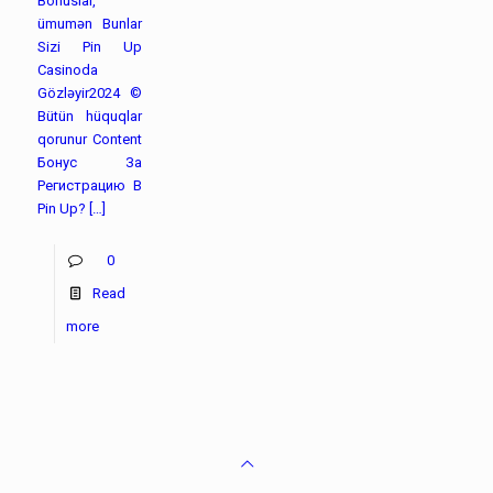
Bonuslar,
ümumən Bunlar
Sizi Pin Up
Casinoda
Gözləyir2024 ©
Bütün hüquqlar
qorunur Content
Бонус За
Регистрацию В
Pin Up? […]
0
Read
more