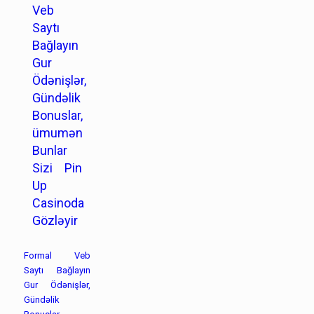
Veb
Saytı
Bağlayın️
Gur
Ödənişlər,
Gündəlik
Bonuslar,
ümumən
Bunlar
Sizi Pin
Up
Casinoda
Gözləyir
Formal Veb
Saytı Bağlayın️
Gur Ödənişlər,
Gündəlik