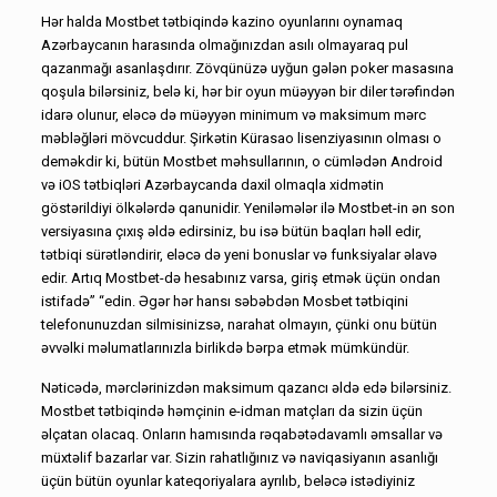
Hər halda Mostbet tətbiqində kazino oyunlarını oynamaq
Azərbaycanın harasında olmağınızdan asılı olmayaraq pul
qazanmağı asanlaşdırır. Zövqünüzə uyğun gələn poker masasına
qoşula bilərsiniz, belə ki, hər bir oyun müəyyən bir diler tərəfindən
idarə olunur, eləcə də müəyyən minimum və maksimum mərc
məbləğləri mövcuddur. Şirkətin Kürasao lisenziyasının olması o
deməkdir ki, bütün Mostbet məhsullarının, o cümlədən Android
və iOS tətbiqləri Azərbaycanda daxil olmaqla xidmətin
göstərildiyi ölkələrdə qanunidir. Yeniləmələr ilə Mostbet-in ən son
versiyasına çıxış əldə edirsiniz, bu isə bütün baqları həll edir,
tətbiqi sürətləndirir, eləcə də yeni bonuslar və funksiyalar əlavə
edir. Artıq Mostbet-də hesabınız varsa, giriş etmək üçün ondan
istifadə” “edin. Əgər hər hansı səbəbdən Mosbet tətbiqini
telefonunuzdan silmisinizsə, narahat olmayın, çünki onu bütün
əvvəlki məlumatlarınızla birlikdə bərpa etmək mümkündür.
Nəticədə, mərclərinizdən maksimum qazancı əldə edə bilərsiniz.
Mostbet tətbiqində həmçinin e-idman matçları da sizin üçün
əlçatan olacaq. Onların hamısında rəqabətədavamlı əmsallar və
müxtəlif bazarlar var. Sizin rahatlığınız və naviqasiyanın asanlığı
üçün bütün oyunlar kateqoriyalara ayrılıb, beləcə istədiyiniz