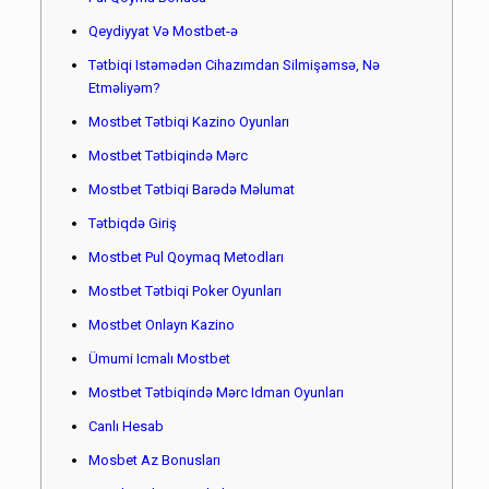
Qeydiyyat Və Mostbet-ə
Tətbiqi Istəmədən Cihazımdan Silmişəmsə, Nə
Etməliyəm?
Mostbet Tətbiqi Kazino Oyunları
Mostbet Tətbiqində Mərc
Mostbet Tətbiqi Barədə Məlumat
Tətbiqdə Giriş
Mostbet Pul Qoymaq Metodları
Mostbet Tətbiqi Poker Oyunları
Mostbet Onlayn Kazino
Ümumi Icmalı Mostbet
Mostbet Tətbiqində Mərc Idman Oyunları
Canlı Hesab
Mosbet Az Bonusları