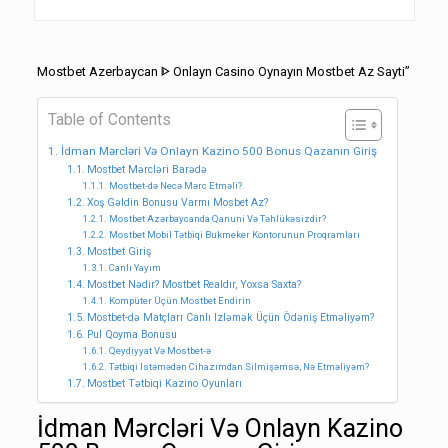
Mostbet Azerbaycan ᐈ Onlayn Casino Oynayın Mostbet Az Sayti”
Table of Contents
İdman Mərcləri Və Onlayn Kazino 500 Bonus Qazanın Giriş
Mostbet Mərcləri Barədə
Mostbet-də Necə Mərc Etməli?
Xoş Gəldin Bonusu Varmı Mosbet Az?
Mostbet Azərbaycanda Qanuni Və Təhlükəsizdir?
Mostbet Mobil Tətbiqi Bukmeker Kontorunun Proqramları
Mostbet Giriş
Canlı Yayım
Mostbet Nədir? Mostbet Realdır, Yoxsa Saxta?
Kompüter Üçün Mostbet Endirin
Mostbet-də Matçları Canlı Izləmək Üçün Ödəniş Etməliyəm?
Pul Qoyma Bonusu
Qeydiyyat Və Mostbet-ə
Tətbiqi Istəmədən Cihazımdan Silmişəmsə, Nə Etməliyəm?
Mostbet Tətbiqi Kazino Oyunları
İdman Mərcləri Və Onlayn Kazino