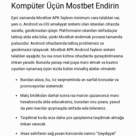
Kompüter Üçün Mostbet Endirin
Eyni zamanda Mostber APK faylının minimum cara tələbləri var,
yəni o, Android və iOS əməliyyat sistemi olan istənilən cihazda
sürətlə, gecikmədən işləyir. Platformanın istənilən istifadəçisi
tətbiqi əldə edə bilər, çünki Mostbet endirmək prosesi tamamilə
pulsuzdur. Android cihazlarında tətbiq problemsiz və
gecikməsiz işləyəcək. Mostbet APK Android faylının sistem
tələbləri aşağıdır, bu isə onun köhnə cihazlarda quraşdırılmasına
imkan yaradır. Bununla yanaşı real puya mərc etmək və kazino
oyunları oynamaq üçün sizdə bütün müvafiq alətlər olmalıdır.
Bundan əlavə, bu, öz seqmentində ən sərfəli bonuslar və
promosyonlar sistemidir.
Matç bitdikdən dərhal sonra isə mərcin qazancınızı mərc
hesabınızda əldə edəcəksiniz, buradan onu çıxara, yaxud
da yeni mərclər qoymaqda istifadə edə bilərsiniz.
Təqdimat kodu sizə daha çox qarşılanma təqdimatı almağa
imkan verəcək.
Əsas səhifənin sağ yuxarı küncündə narıncı “Qeydiyyat”