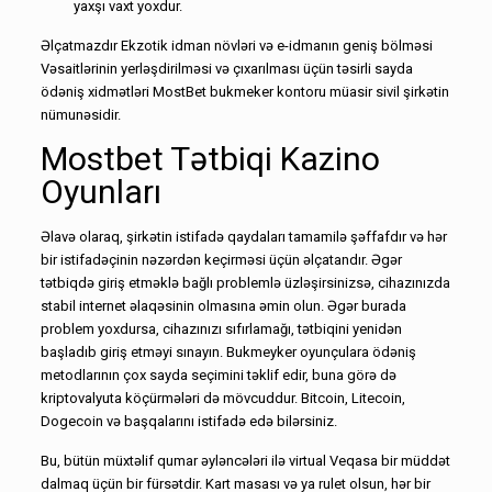
yaxşı vaxt yoxdur.
Əlçatmazdır Ekzotik idman növləri və e-idmanın geniş bölməsi
Vəsaitlərinin yerləşdirilməsi və çıxarılması üçün təsirli sayda
ödəniş xidmətləri MostBet bukmeker kontoru müasir sivil şirkətin
nümunəsidir.
Mostbet Tətbiqi Kazino
Oyunları
Əlavə olaraq, şirkətin istifadə qaydaları tamamilə şəffafdır və hər
bir istifadəçinin nəzərdən keçirməsi üçün əlçatandır. Əgər
tətbiqdə giriş etməklə bağlı problemlə üzləşirsinizsə, cihazınızda
stabil internet əlaqəsinin olmasına əmin olun. Əgər burada
problem yoxdursa, cihazınızı sıfırlamağı, tətbiqini yenidən
başladıb giriş etməyi sınayın. Bukmeyker oyunçulara ödəniş
metodlarının çox sayda seçimini təklif edir, buna görə də
kriptovalyuta köçürmələri də mövcuddur. Bitcoin, Litecoin,
Dogecoin və başqalarını istifadə edə bilərsiniz.
Bu, bütün müxtəlif qumar əyləncələri ilə virtual Veqasa bir müddət
dalmaq üçün bir fürsətdir. Kart masası və ya rulet olsun, hər bir