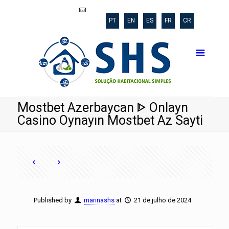
shs@poli.ufrj.br
PT
EN
ES
FR
CR
Mostbet Azerbaycan ᐈ Onlayn
Casino Oynayın Mostbet Az Sayti
Published by
marinashs
at
21 de julho de 2024