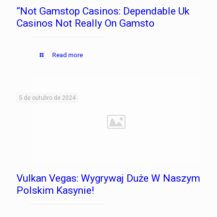
“Not Gamstop Casinos: Dependable Uk
Casinos Not Really On Gamsto
Read more
5 de outubro de 2024
Vulkan Vegas: Wygrywaj Duże W Naszym
Polskim Kasynie!