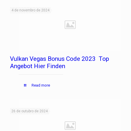
4 de novembro de 2024
Vulkan Vegas Bonus Code 2023 ️ Top
Angebot Hier Finden
Read more
26 de outubro de 2024