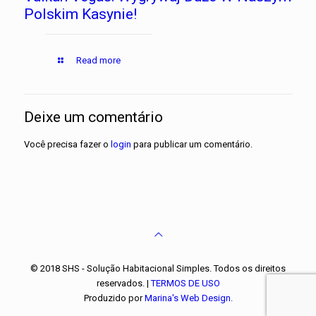
Polskim Kasynie!
Read more
Deixe um comentário
Você precisa fazer o
login
para publicar um comentário.
© 2018 SHS - Solução Habitacional Simples. Todos os direitos
reservados. |
TERMOS DE USO
Produzido por
Marina's Web Design.