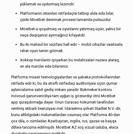
yükləməli və uydurmaq lazımdır.
Platformanın istənilən istifadəçisi tətbiqi əldə edə bilər,
çünki Mostbet devirmək prosesi tamamilə pulsuzdur.
Mostbet-ə qoşulmaq və oyunlarını yatırmaq üçün, yalnız bir
neçə dəqiqənizi ayırmağınız kifayətdir.
Bu iki məhsul bir vəzifəni həll edir – mobil cihazlar vasitəsilə
rahat oyun təmin görmək.
Xokkey mərclərini qoyarkən bu mülahizələri nəzərə alaraq,
ən əla mərclər edə bilərsiniz.
Platforma müasir texnologiyalardan və şəbəkə protokollarından
istifadə edir ki, bu da ətraflı istifadəçi auditoriyası üçün qumar
əyləncələrinə sabit gediş imkanı yaradır. Bukmeker kontoru
mövcud qanunvericiliyə tam uyğun iş göstərdiyi ötrü Mostbet
app quraşdırmağa dəyər. Onun Curacao hökuməti tərəfindən
verilmiş etibarlı lisenziyası mal. İdarəetmə şirkəti StarBet N.V.-dir,
bunu altbilgidəki məlumatlardan oxumaq olar. Platforma 40-dan
çox dilə, o cümlədən Azərbaycan, ingilis, rus, qazax və başqa
dillərə tərcümə edilmişdir. Mostbet AZ xoş vizual üsluba, eləcə
də intuitiv naviqasiyaya malikdir.