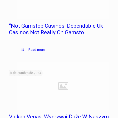
“Not Gamstop Casinos: Dependable Uk
Casinos Not Really On Gamsto
Read more
5 de outubro de 2024
Vulkan Vegas: Wygrywaj Duże W Naszym