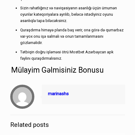
Sizin rahatlığınız və naviqasiyanın asanlığı üçün ümumən
oyunlar kateqoriyalara ayrılıb, beləcə istədiyiniz oyunu
asanlıqla tapa biləcəksiniz.
Quraşdırma himayə planda baş verir, ona görə də qumarbaz
var-yox onu işə salmalı və onun tamamlanmasını
gözləməlidir.
Tətbiqin doğru işləməsi ötrü Mostbet Azərbaycan apk
faylını quraşdırmalısınız.
Mülayim Gəlmisiniz Bonusu
marinashs
Related posts