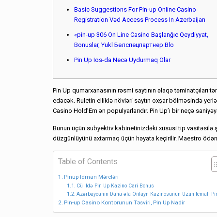
Basic Suggestions For Pin-up Online Casino
Registration Vəd Access Process In Azerbaijan
«pin-up 306 On Line Casino Başlanğıc Qeydiyyat,
Bonuslar, Yukl Белспецпартнер Blo
Pin Up Ios-da Necə Uydurmaq Olar
Pin Up qumarxanasının rəsmi saytının əlaqə təminatçıları t
edəcək. Ruletin elliklə növləri saytın oxşar bölməsində yer
Casino Hold’Em ən populyarlarıdır. Pin Up’ı bir neçə saniyə
Bunun üçün subyektiv kabinetinizdəki xüsusi tip vasitəsilə 
düzgünlüyünü axtarmaq üçün həyata keçirilir. Maestro ödəni
Table of Contents
Pinup Idman Mərcləri
Cü Ildə Pin Up Kazino Cari Bonus
Azərbaycanın Daha əla Onlayn Kazinosunun Uzun Icmalı Pi
Pin-up Casino Kontorunun Təsviri, Pin Up Nadir