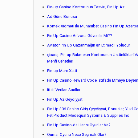
Pin-up Casino Kontorunun Təsviri, Pin Up Az
Ad Günü Bonusu
Kömək Xidməti Ilə Münasibət Casino Pin Up Azerba
Pin Up Casino Arizona Güvenilir Mi??
Aviator Pin Up Qazanmağın ən Etimadli Yoludur
çixariş: Pin-up Bukmeker Kontorunun Üstünlükləri V
Mənfi Cəhətləri
Pin-up Mərc Xətti
Pin Up Casino Reward Code Istifadə Etməyə Dəyər
Iti-iti Verilən Suallar
Pin Up Az Qeydiyyat
Pin Up 306 Casino Giriş Qeydiyyat, Bonuslar, Yukl Co
Pet Product Medequal Systems & Supplies Inc
Pin Up Casino-da Hansı Oyunlar Va?
Qumar Oyunu Necə Seçmək Olar?