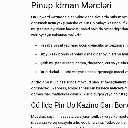
Pinup Idman Mərcləri
Pin Upward Kazinoda olan vahid daha slotlarda pulsuz oyn
götürmək üçün yaxşı şanslar va. Pin Up onlayn kazinosu fik
müştərilərə oyunların həqiqətli vahid şəkildə oynandığından
weil oynayın imkanına malikdir.
Hesaba vəsait yatırmaq üçün oyunçular avtorizasiya for
Siz yüksək bonus və vahid daha digər oyunlara və mər
Qalib müştərilər rəng, nömrə, diapazon, cüt və ya ailə
Bu iş dərhal klubda var-yox əmanət qoymağa macal ve
Android və iOS cihazlarında mövcud olan istifadəçilərimiz
görünəcək. Ekspress, əmsalları vurulan bir neçə nəticəyə mər
domen məlumatlarında dəyişikliklər olduqca yaygındır. Keçmiş
Cü Ildə Pin Up Kazino Cari Bon
Məsələn, saytın masaüstü versiyası noutbuk və ya kompüterlə
masanıza vərəq qısayolu artıq edə bilərsiniz. Tətbiqdən ist