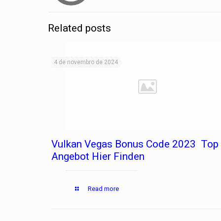
Related posts
4 de novembro de 2024
Vulkan Vegas Bonus Code 2023 ️ Top
Angebot Hier Finden
Read more