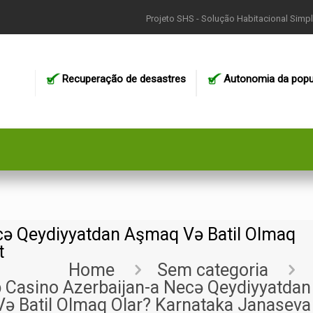
Projeto SHS - Solução Habitacional Simp
Recuperação de desastres
Autonomia da pop
cə Qeydiyyatdan Aşmaq Və Batil Olmaq
t
Home
Sem categoria
 Casino Azerbaijan-a Necə Qeydiyyatdan
ə Batil Olmaq Olar? Karnataka Janaseva