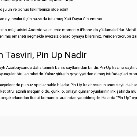
ulun və bonus təkliflərinizi əldə edin!
ən oyunçular üçün nəzərdə tutulmuş Xətt Dəyər Sistemi var.
asino müştərisini Android və en este momento iPhone-da yükləməlidirlər. Mobil 
rilmiş əmanəti seçməklə əvəzsiz olaraq oynaya bilərsiniz. Yenidən təcrübə z
Təsviri, Pin Up Nadir
aytı Azərbaycanda daha tanımlı bahis saytlarından biridir. Pin-Up kazino saytın
nçular ötrü ən rahatdır. Yalnız şirkətin qeydiyyatdan olmuş istifadəçiləri pro
ınlarında pulsuz spinlər şəhla bilərlər. Pin-Up kazinosunun əsas saytı elə həmi
şirkət ötrü lazımlı məqam oldu, çünki o, onlayn qumar oyunlarının inkişafında m
şəkarlarından ibarət komanda tərəfindən yaradılmışdır. Hazırda “Pin-Up” oyunçu