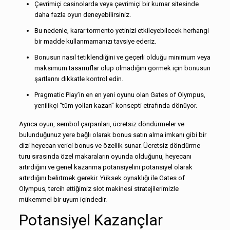
Çevrimiçi casinolarda veya çevrimiçi bir kumar sitesinde
daha fazla oyun deneyebilirsiniz.
Bu nedenle, karar tormento yetinizi etkileyebilecek herhangi
bir madde kullanmamanızı tavsiye ederiz.
Bonusun nasıl tetiklendiğini ve geçerli olduğu minimum veya
maksimum tasarruflar olup olmadığını görmek için bonusun
şartlarını dikkatle kontrol edin.
Pragmatic Play’in en en yeni oyunu olan Gates of Olympus,
yenilikçi “tüm yolları kazan” konsepti etrafında dönüyor.
Ayrıca oyun, sembol çarpanları, ücretsiz döndürmeler ve
bulunduğunuz yere bağlı olarak bonus satın alma imkanı gibi bir
dizi heyecan verici bonus ve özellik sunar. Ücretsiz döndürme
turu sırasında özel makaraların oyunda olduğunu, heyecanı
artırdığını ve genel kazanma potansiyelini potansiyel olarak
artırdığını belirtmek gerekir. Yüksek oynaklığı ile Gates of
Olympus, tercih ettiğimiz slot makinesi stratejilerimizle
mükemmel bir uyum içindedir.
Potansiyel Kazançlar