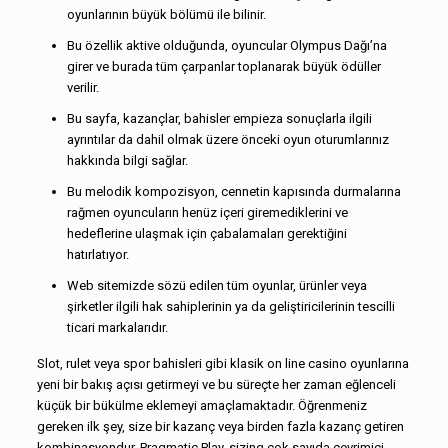
oyunlarının büyük bölümü ile bilinir.
Bu özellik aktive olduğunda, oyuncular Olympus Dağı’na
girer ve burada tüm çarpanlar toplanarak büyük ödüller
verilir.
Bu sayfa, kazançlar, bahisler empieza sonuçlarla ilgili
ayrıntılar da dahil olmak üzere önceki oyun oturumlarınız
hakkında bilgi sağlar.
Bu melodik kompozisyon, cennetin kapısında durmalarına
rağmen oyuncuların henüz içeri giremediklerini ve
hedeflerine ulaşmak için çabalamaları gerektiğini
hatırlatıyor.
Web sitemizde sözü edilen tüm oyunlar, ürünler veya
şirketler ilgili hak sahiplerinin ya da geliştiricilerinin tescilli
ticari markalarıdır.
Slot, rulet veya spor bahisleri gibi klasik on line casino oyunlarına
yeni bir bakış açısı getirmeyi ve bu süreçte her zaman eğlenceli
küçük bir bükülme eklemeyi amaçlamaktadır. Öğrenmeniz
gereken ilk şey, size bir kazanç veya birden fazla kazanç getiren
kombinasyondur. Pragmatic Play, sizing çok sayıda çevrimiçi