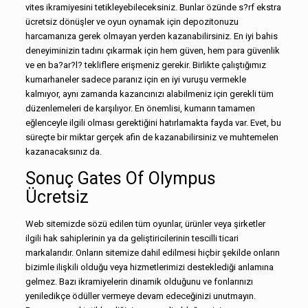
vites ikramiyesini tetikleyebileceksiniz. Bunlar özünde s?rf ekstra
ücretsiz dönüşler ve oyun oynamak için depozitonuzu
harcamanıza gerek olmayan yerden kazanabilirsiniz. En iyi bahis
deneyiminizin tadını çıkarmak için hem güven, hem para güvenlik
ve en ba?ar?l? tekliflere erişmeniz gerekir. Birlikte çalıştığımız
kumarhaneler sadece paranız için en iyi vuruşu vermekle
kalmıyor, aynı zamanda kazancınızı alabilmeniz için gerekli tüm
düzenlemeleri de karşılıyor. En önemlisi, kumarın tamamen
eğlenceyle ilgili olması gerektiğini hatırlamakta fayda var. Evet, bu
süreçte bir miktar gerçek afin de kazanabilirsiniz ve muhtemelen
kazanacaksınız da.
Sonuç Gates Of Olympus
Ücretsiz
Web sitemizde sözü edilen tüm oyunlar, ürünler veya şirketler
ilgili hak sahiplerinin ya da geliştiricilerinin tescilli ticari
markalarıdır. Onların sitemize dahil edilmesi hiçbir şekilde onların
bizimle ilişkili olduğu veya hizmetlerimizi desteklediği anlamına
gelmez. Bazı ikramiyelerin dinamik olduğunu ve fonlarınızı
yeniledikçe ödüller vermeye devam edeceğinizi unutmayın.