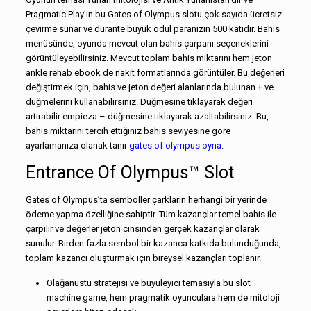
Pragmatic Play’in bu Gates of Olympus slotu çok sayıda ücretsiz
çevirme sunar ve durante büyük ödül paranızın 500 katıdır. Bahis
menüsünde, oyunda mevcut olan bahis çarpanı seçeneklerini
görüntüleyebilirsiniz. Mevcut toplam bahis miktarını hem jeton
ankle rehab ebook de nakit formatlarında görüntüler. Bu değerleri
değiştirmek için, bahis ve jeton değeri alanlarında bulunan + ve –
düğmelerini kullanabilirsiniz. Düğmesine tıklayarak değeri
artırabilir empieza – düğmesine tıklayarak azaltabilirsiniz. Bu,
bahis miktarını tercih ettiğiniz bahis seviyesine göre
ayarlamanıza olanak tanır
gates of olympus oyna
.
Entrance Of Olympus™ Slot
Gates of Olympus’ta semboller çarkların herhangi bir yerinde
ödeme yapma özelliğine sahiptir. Tüm kazançlar temel bahis ile
çarpılır ve değerler jeton cinsinden gerçek kazançlar olarak
sunulur. Birden fazla sembol bir kazanca katkıda bulunduğunda,
toplam kazancı oluşturmak için bireysel kazançları toplanır.
Olağanüstü stratejisi ve büyüleyici temasıyla bu slot
machine game, hem pragmatik oyunculara hem de mitoloji