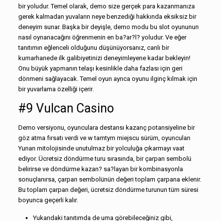
bir yoludur. Temel olarak, demo size gerçek para kazanmanıza
gerek kalmadan yuvaların neye benzediği hakkında eksiksiz bir
deneyim sunar. Başka bir deyişle, demo modu bu slot oyununun
nasıl oynanacağını öğrenmenin en ba?ar?l? yoludur. Ve eğer
tanıtımın eğlenceli olduğunu düşünüyorsanız, canlı bir
kumarhanede ilk galibiyetinizi deneyimleyene kadar bekleyin!
Onu büyük yapmanın telaşı kesinlikle daha fazlası için geri
dönmeni sağlayacak. Temel oyun ayrıca oyunu ilginç kılmak için
bir yuvarlama özelliği içerir.
#9 Vulcan Casino
Demo versiyonu, oyunculara destansı kazanç potansiyeline bir
göz atma fırsatı verdi ve w tamtym miejscu sürüm, oyuncuları
Yunan mitolojisinde unutulmaz bir yolculuğa çıkarmayı vaat
ediyor. Ücretsiz döndürme turu sırasında, bir çarpan sembolü
belirirse ve döndürme kazan? sa?layan bir kombinasyonla
sonuçlanırsa, çarpan sembolünün değeri toplam çarpana eklenir.
Bu toplam çarpan değeri, ücretsiz döndürme turunun tüm süresi
boyunca geçerli kalır.
Yukarıdaki tanıtımda de uma görebileceğiniz gibi,