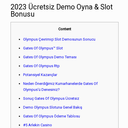
2023 Ücretsiz Demo Oyna & Slot
Bonusu
Content
Olympus Çevrimiçi Slot Demosunun Sonucu
Gates Of Olympus™ Slot
Gates Of Olympus Demo Teması
Gates Of Olympus Rtp
Potansiyel Kazançlar
Neden Önerdiğimiz Kumarhanelerde Gates Of
Olympus’ü Denesiniz?
Sonuç Gates Of Olympus Ücretsiz
Demo Olympus Slotuna Genel Bakış
Gates Of Olympus Ödeme Tablosu
#5 Arlekin Casino