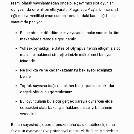
resmi olarak yayınlanmadan önce bile çevrimiçi slot oyunları
dünyasında önemli bir etki yarattı. Pragmatic Play’in birinci sınıf
eğlence ve yenilikçi oyun sunma konusundaki kararlılığı bu ilahi
yaratımda parlıyor.
Bu semboller döndürmeler ve yuvarlanmalar sırasında tüm
makaralarda rastgele görünebilir.
Yüksek oynaklığı ile Gates of Olympus, tercih ettiğimiz slot
machine makinesi stratejilerimizle mükemmel bir uyum
içindedir.
Ne sıklıkta ve ne kadar kazanmayı bekleyebileceğinizi
belirler.
Toprak sayısına bağlı olarak her bir çarpanın eine kadar
değerli olduğunu görebilirsiniz.
Bu, oyuncuların bu slotu gerçek parayla oynarken elde
edecekleri olası kazançlar hakkında size iyi bir tahmin
verecektir.
Bunun sayesinde, depozitonuzu daha da uzatabilecek, daha
fazla tur oynayacak ve potansiyel olarak ek ödüller için serbest