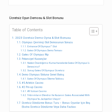
Ücretsiz Oyun Demosu & Slot Bonusu
Table of Contents
2023 Ücretsiz Demo Oyna & Slot Bonusu
Olympus Çevrimiçi Slot Demosunun Sonucu
Entrance Of Olympus™ Slot
Gates Of Olympus Demo Teması
Gates Of Olympus Rtp
Potansiyel Kazançlar
Neden Önerdiğimiz Kumarhanelerde Gates Of Olympus’ü
Denesiniz?
Sonuç Gates Of Olympus Ücretsiz
Demo Olympus Slotuna Genel Bakış
Gates Of Olympus Ödeme Tablosu
#5 Arlekin Casino
#2 Pin-up Casino
#9 Vulcan Casino
Yıldırımların Efendisi Ile Kazanın: Gates Associated With
Olympus’ta Jackpot’an Ulaşın!
Ücretsiz Döndürme Bonus Turu – Bonus Oyunlar Için Beş
Ekstra Ücretsiz Döndürme Veya Daha Fazlası