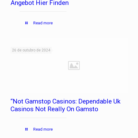
Angebot Hier Finden
Read more
26 de outubro de 2024
“Not Gamstop Casinos: Dependable Uk
Casinos Not Really On Gamsto
Read more