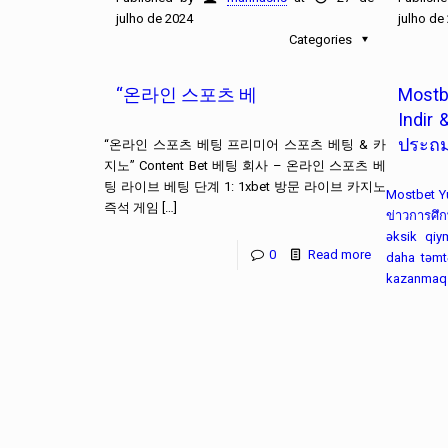
julho de 2024
julho de
Categories
“온라인 스포츠 베
Mostb
Indir 
ประถ
“온라인 스포츠 베팅 프리미어 스포츠 베팅 & 카
지노” Content Bet 베팅 회사 – 온라인 스포츠 베
팅 라이브 베팅 단계 1: 1xbet 방문 라이브 카지노
Mostbet Y
즉석 게임 […]
ข่าวการศึ
əksik qiy
0
Read more
daha təmtə
kazanmaq 