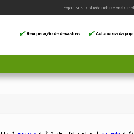
Projeto SHS - Solução Habitacional Simp
Recuperação de desastres
Autonomia da pop
ed by
marinashs
at
25 de
Published by
marinashs
at