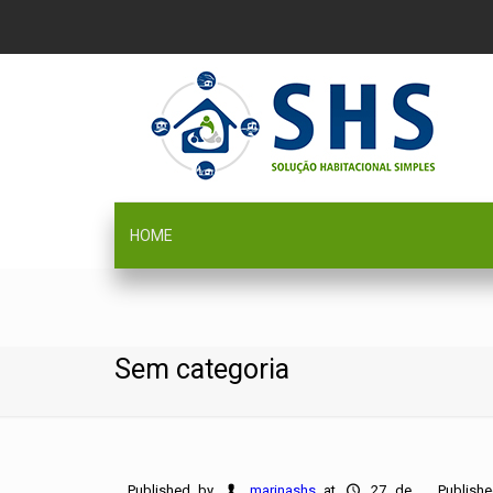
HOME
Sem categoria
Published by
marinashs
at
27 de
Publish