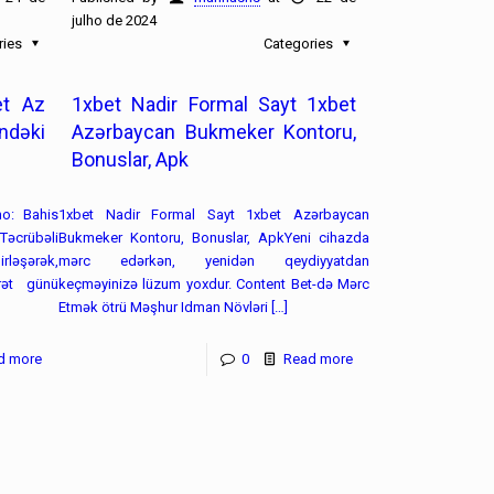
julho de 2024
ries
Categories
et Az
1xbet Nadir Formal Sayt 1xbet
ndəki
Azərbaycan Bukmeker Kontoru,
Bonuslar, Apk
o: Bahis
1xbet Nadir Formal Sayt 1xbet Azərbaycan
Təcrübəli
Bukmeker Kontoru, Bonuslar, ApkYeni cihazda
irləşərək,
mərc edərkən, yenidən qeydiyyatdan
rət günü
keçməyinizə lüzum yoxdur. Content Bet-də Mərc
Etmək ötrü Məşhur Idman Növləri […]
d more
0
Read more