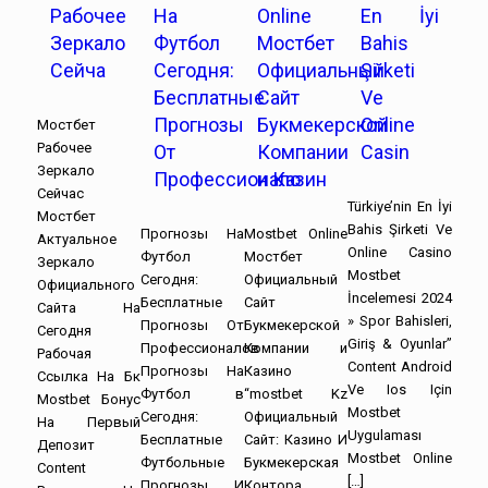
Рабочее
На
Online
En İyi
Зеркало
Футбол
Мостбет
Bahis
Сейча
Сегодня:
Официальный
Şirketi
Бесплатные
Сайт
Ve
Прогнозы
Букмекерской
Online
Мостбет
Рабочее
От
Компании
Casin
Зеркало
Профессионало
и Казин
Сейчас
Türkiye’nin En İyi
Мостбет
Bahis Şirketi Ve
Прогнозы На
Mostbet Online
Актуальное
Online Casino
Футбол
Мостбет
Зеркало
Mostbet
Сегодня:
Официальный
Официального
İncelemesi 2024
Бесплатные
Сайт
Сайта На
» Spor Bahisleri,
Прогнозы От
Букмекерской
Сегодня
Giriş & Oyunlar”
Профессионалов
Компании и
Рабочая
Content Android
Прогнозы На
Казино
Ссылка На Бк
Ve Ios Için
Футбол в
“mostbet Kz
Mostbet Бонус
Mostbet
Сегодня:
Официальный
На Первый
Uygulaması
Бесплатные
Сайт: Казино И
Депозит
Mostbet Online
Футбольные
Букмекерская
Content
[…]
Прогнозы И
Контора